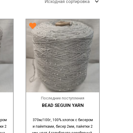
Последние поступления
BEAD SEGUIN YARN
ером
370м/100г, 100% хлопок с бисером
ки 2
и пайетками, бисер 2мм, пайетки 2