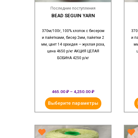
Последние поступления
BEAD SEGUIN YARN
370м/100г, 100% хлопок с бисером
370
и пайетками, бисер 2мм, пайетки 2
и п
мм, цвет 14 орхидея — жухлая роза,
мм
цена 4650 р/кг АКЦИЯ ЦЕЛАЯ
БОБИНА 4250 р/кг
465.00
₽
–
4,250.00
₽
Выберите параметры