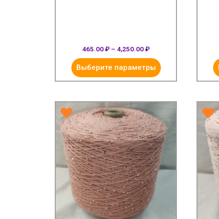
465.00
₽
–
4,250.00
₽
Выберите параметры