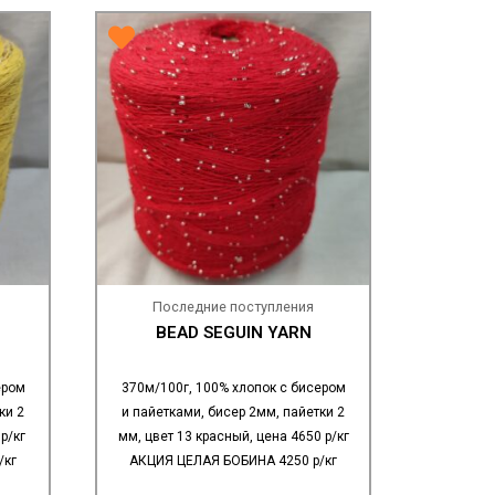
Последние поступления
BEAD SEGUIN YARN
ером
370м/100г, 100% хлопок с бисером
ки 2
и пайетками, бисер 2мм, пайетки 2
р/кг
мм, цвет 13 красный, цена 4650 р/кг
/кг
АКЦИЯ ЦЕЛАЯ БОБИНА 4250 р/кг