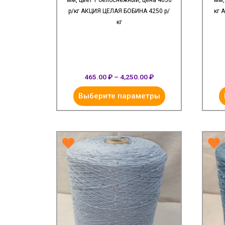
мм, цвет 1 белоснежный, цена 4650
мм,
р/кг АКЦИЯ ЦЕЛАЯ БОБИНА 4250 р/
кг 
кг
465.00
₽
–
4,250.00
₽
Выберите параметры