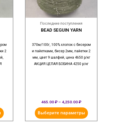
Последние поступления
BEAD SEGUIN YARN
ером
370м/100г, 100% хлопок с бисером
ки 2
и пайетками, бисер 2мм, пайетки 2
й,
мм, цвет 9 шалфей, цена 4650 р/кг
Я
АКЦИЯ ЦЕЛАЯ БОБИНА 4250 р/кг
465.00
₽
–
4,250.00
₽
ы
Выберите параметры