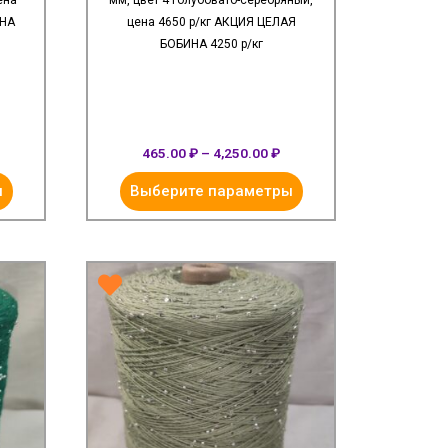
ена
мм, цвет 4 голубовато-серебряный,
ИНА
цена 4650 р/кг АКЦИЯ ЦЕЛАЯ
БОБИНА 4250 р/кг
465.00
₽
–
4,250.00
₽
ы
Выберите параметры