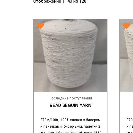
Отображение 1–40 из 128
Последние поступления
BEAD SEGUIN YARN
370м/100г, 100% хлопок с бисером
370
и пайетками, бисер 2мм, пайетки 2
и п