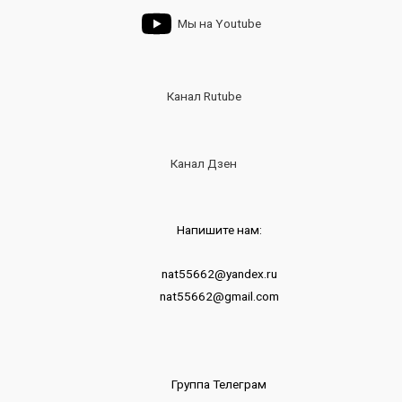
Мы на Youtube
Канал Rutube
Канал Дзен
Напишите нам:
nat55662@yandex.ru
nat55662@gmail.com
Группа Телеграм