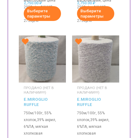
ментоловый цена
васильковый, цена
2,750.00
₽
2,750.00
₽
2980р/кг АКЦИЯ
2980р/кг АКЦИЯ
Выберите
Выберите
ЦЕЛАЯ БОБИНА
ЦЕЛАЯ БОБИНА
параметры
параметры
2750р/кг
2750р/кг
ПРОДАНО (НЕТ В
ПРОДАНО (НЕТ В
НАЛИЧИИ!!!!)
НАЛИЧИИ!!!!)
E.MIROGLIO
E.MIROGLIO
RUFFLE
RUFFLE
750м/100г, 55%
750м/100г, 55%
хлопок,39% акрил,
хлопок,39% акрил,
6%ПА, мягкая
6%ПА, мягкая
хлопковая
хлопковая