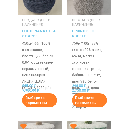
ПРОДАНО (НЕТ В
ПРОДАНО (НЕТ В
НАЛИЧИИ!!!!)
НАЛИЧИИ!!!!)
LORO PIANA SETA
E.MIROGLIO
SHAPPE
RUFFLE
450м/100г, 100%
750м/100г, 55%
шелк шаппе,
хлопок,39% акрил,
блестящий, боб ок
6%ПА, мягкая
0,8-1 кг, цвет сине-
хлопковая
перламутровый,
фасонная травка,
цена 8650р/кг
бобины 0.8-1.2 кг,
АКЦИЯ ЦЕЛАЯ
цвет V9J бело-
865.00
₽
–
298.00
₽
–
БОБИНА 7980 р/кг
полынный, цена
7,980.00
₽
2,750.00
₽
2980р/кг АКЦИЯ
Выберите
Выберите
ЦЕЛАЯ БОБИНА
параметры
параметры
2750р/кг