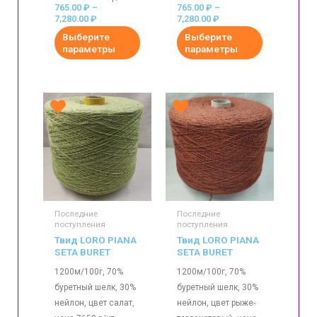
765.00
₽
–
765.00
₽
–
7,280.00
₽
7,280.00
₽
Выберите
Выберите
параметры
параметры
Последние
Последние
поступления
поступления
Твид LORO PIANA
Твид LORO PIANA
SETA BURET
SETA BURET
1200м/100г, 70%
1200м/100г, 70%
буретный шелк, 30%
буретный шелк, 30%
нейлон, цвет салат,
нейлон, цвет рыже-