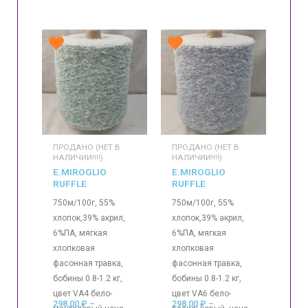
ПРОДАНО (НЕТ В
ПРОДАНО (НЕТ В
НАЛИЧИИ!!!!)
НАЛИЧИИ!!!!)
E.MIROGLIO
E.MIROGLIO
RUFFLE
RUFFLE
750м/100г, 55%
750м/100г, 55%
хлопок,39% акрил,
хлопок,39% акрил,
6%ПА, мягкая
6%ПА, мягкая
хлопковая
хлопковая
фасонная травка,
фасонная травка,
бобины 0.8-1.2 кг,
бобины 0.8-1.2 кг,
цвет VA4 бело-
цвет VA6 бело-
298.00
₽
–
298.00
₽
–