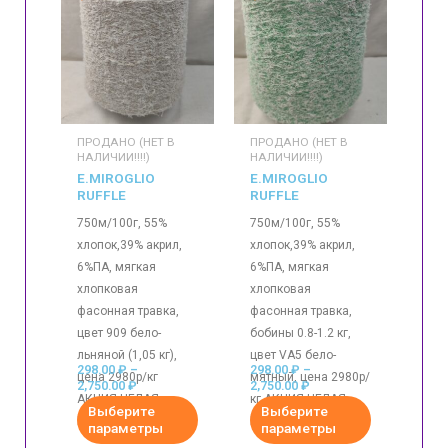
ПРОДАНО (НЕТ В
ПРОДАНО (НЕТ В
НАЛИЧИИ!!!!)
НАЛИЧИИ!!!!)
E.MIROGLIO
E.MIROGLIO
RUFFLE
RUFFLE
750м/100г, 55%
750м/100г, 55%
хлопок,39% акрил,
хлопок,39% акрил,
6%ПА, мягкая
6%ПА, мягкая
хлопковая
хлопковая
фасонная травка,
фасонная травка,
цвет 909 бело-
бобины 0.8-1.2 кг,
льняной (1,05 кг),
цвет VA5 бело-
298.00
₽
–
298.00
₽
–
цена 2980р/кг
мятный, цена 2980р/
2,750.00
₽
2,750.00
₽
АКЦИЯ ЦЕЛАЯ
кг АКЦИЯ ЦЕЛАЯ
Выберите
Выберите
БОБИНА 2750р/кг
БОБИНА 2750р/кг
параметры
параметры