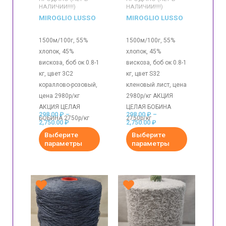
НАЛИЧИИ!!!!)
НАЛИЧИИ!!!!)
MIROGLIO LUSSO
MIROGLIO LUSSO
1500м/100г, 55%
1500м/100г, 55%
хлопок, 45%
хлопок, 45%
вискоза, боб ок 0.8-1
вискоза, боб ок 0.8-1
кг, цвет 3С2
кг, цвет S32
кораллово-розовый,
кленовый лист, цена
цена 2980р/кг
2980р/кг АКЦИЯ
АКЦИЯ ЦЕЛАЯ
ЦЕЛАЯ БОБИНА
298.00
₽
–
298.00
₽
–
БОБИНА 2750р/кг
2750р/кг
2,750.00
₽
2,750.00
₽
Выберите
Выберите
параметры
параметры