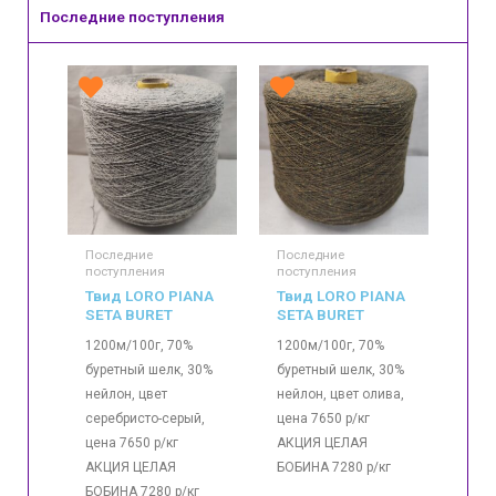
Последние поступления
Последние
Последние
поступления
поступления
Твид LORO PIANA
Твид LORO PIANA
SETA BURET
SETA BURET
1200м/100г, 70%
1200м/100г, 70%
буретный шелк, 30%
буретный шелк, 30%
нейлон, цвет
нейлон, цвет олива,
серебристо-серый,
цена 7650 р/кг
цена 7650 р/кг
АКЦИЯ ЦЕЛАЯ
АКЦИЯ ЦЕЛАЯ
БОБИНА 7280 р/кг
БОБИНА 7280 р/кг