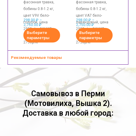
фасонная травка,
фасонная травка,
бобины 0.8-1.2 кг,
бобины 0.8-1.2 кг,
цвет V9V бело-
цвет VA7 бело-
298.00
₽
–
298.00
₽
–
голубой, цена
лавандовый, цена
2,750.00
₽
2,750.00
₽
2980р/кг АКЦИЯ
2980р/кг АКЦИЯ
Выберите
Выберите
ЦЕЛАЯ БОБИНА
ЦЕЛАЯ БОБИНА
параметры
параметры
2750р/кг
2750р/кг
Рекомендуемые товары
Самовывоз в Перми
(Мотовилиха, Вышка 2).
Доставка в любой город: