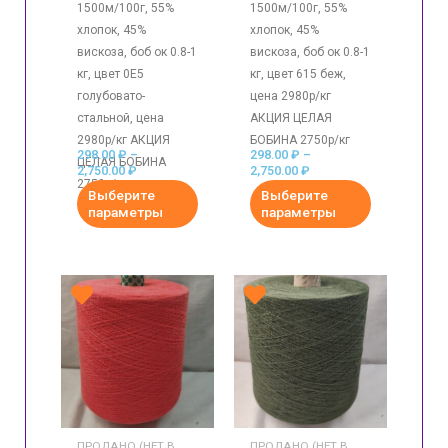
1500м/100г, 55%
1500м/100г, 55%
хлопок, 45%
хлопок, 45%
вискоза, боб ок 0.8-1
вискоза, боб ок 0.8-1
кг, цвет 0Е5
кг, цвет 615 беж,
голубовато-
цена 2980р/кг
стальной, цена
АКЦИЯ ЦЕЛАЯ
2980р/кг АКЦИЯ
БОБИНА 2750р/кг
298.00
₽
–
298.00
₽
–
ЦЕЛАЯ БОБИНА
2,750.00
₽
2,750.00
₽
2750р/кг
Выберите
Выберите
параметры
параметры
ПРОДАНО (НЕТ В
ПРОДАНО (НЕТ В