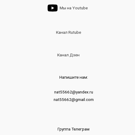
Мы на Youtube
Канал Rutube
Канал Дзен
Напишите нам:
nat55662@yandex.ru
nat55662@gmail.com
Группа Телеграм