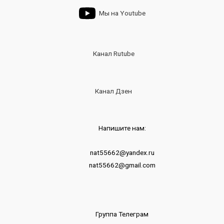
Мы на Youtube
Канал Rutube
Канал Дзен
Напишите нам:
nat55662@yandex.ru
nat55662@gmail.com
Группа Телеграм