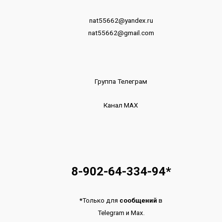
nat55662@yandex.ru
nat55662@gmail.com
Группа Телеграм
Канал МАХ
8-902-64-334-94
*
*
Только для
сообщений
в
Telegram
и
Max.