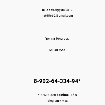
nat55662@yandex.ru
nat55662@gmail.com
Группа Телеграм
Канал МАХ
8-902-64-334-94
*
*
Только для
сообщений
в
Telegram
и
Max.