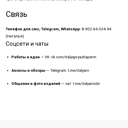
Связь
Телефон для смс, Telegram, WhatsApp:
8-902-64-334-94
(Наталья)
Соцсети и чаты
Работы и идеи
— VK:
vk.com/italyapryazhaperm
Анонсы и обзоры
— Telegram:
t.me/italyarn
Общение и фото изделий
— чат:
t.me/italyarnobr