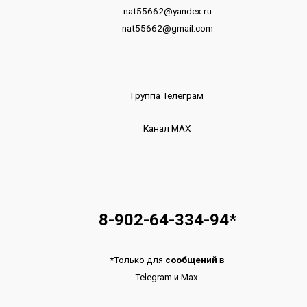
nat55662@yandex.ru
nat55662@gmail.com
Группа Телеграм
Канал МАХ
8-902-64-334-94
*
*
Только для
сообщений
в
Telegram
и
Max.