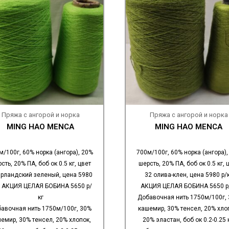
Пряжа с ангорой и норка
Пряжа с ангорой и норка
MING HAO MENCA
MING HAO MENCA
м/100г, 60% норка (ангора), 20%
700м/100г, 60% норка (ангора),
сть, 20% ПА, боб ок 0.5 кг, цвет
шерсть, 20% ПА, боб ок 0.5 кг, 
ирландский зеленый, цена 5980
32 олива-клен, цена 5980 р/
г АКЦИЯ ЦЕЛАЯ БОБИНА 5650 р/
АКЦИЯ ЦЕЛАЯ БОБИНА 5650 р
кг
Добавочная нить 1750м/100г,
авочная нить 1750м/100г, 30%
кашемир, 30% тенсел, 20% хло
емир, 30% тенсел, 20% хлопок,
20% эластан, боб ок 0.2-0.25 к