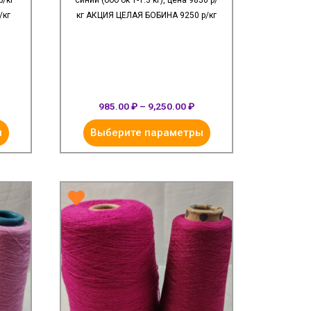
р/кг
синий (боб ок 1-1.3 кг), цена 9850 р/
/кг
кг АКЦИЯ ЦЕЛАЯ БОБИНА 9250 р/кг
985.00
₽
–
9,250.00
₽
ы
Выберите параметры