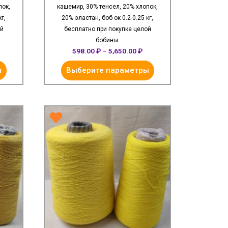
пок,
кашемир, 30% тенсел, 20% хлопок,
г,
20% эластан, боб ок 0.2-0.25 кг,
ой
бесплатно при покупке целой
бобины.
598.00
₽
–
5,650.00
₽
ы
Выберите параметры