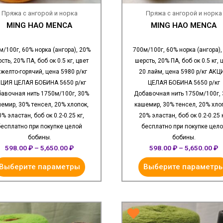
Пряжа с ангорой и норка
Пряжа с ангорой и норка
MING HAO MENCA
MING HAO MENCA
м/100г, 60% норка (ангора), 20%
700м/100г, 60% норка (ангора),
сть, 20% ПА, боб ок 0.5 кг, цвет
шерсть, 20% ПА, боб ок 0.5 кг, 
 желто-горячий, цена 5980 р/кг
20 лайм, цена 5980 р/кг АКЦ
ЦИЯ ЦЕЛАЯ БОБИНА 5650 р/кг
ЦЕЛАЯ БОБИНА 5650 р/кг
авочная нить 1750м/100г, 30%
Добавочная нить 1750м/100г,
емир, 30% тенсел, 20% хлопок,
кашемир, 30% тенсел, 20% хло
0% эластан, боб ок 0.2-0.25 кг,
20% эластан, боб ок 0.2-0.25 к
есплатно при покупке целой
бесплатно при покупке цел
бобины.
бобины.
598.00
₽
–
5,650.00
₽
598.00
₽
–
5,650.00
₽
Выберите параметры
Выберите параметр