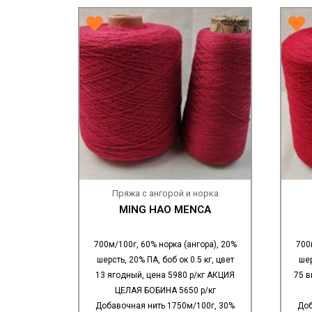
Пряжа с ангорой и норка
MING HAO MENCA
700м/100г, 60% норка (ангора), 20%
700
шерсть, 20% ПА, боб ок 0.5 кг, цвет
шер
13 ягодный, цена 5980 р/кг АКЦИЯ
75 в
ЦЕЛАЯ БОБИНА 5650 р/кг
Добавочная нить 1750м/100г, 30%
Доб