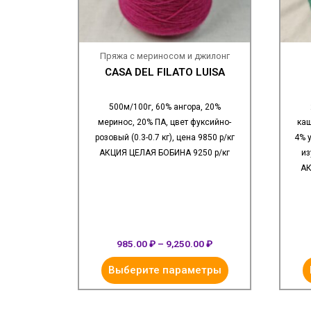
Пряжа с мериносом и джилонг
CASA DEL FILATO LUISA
500м/100г, 60% ангора, 20%
меринос, 20% ПА, цвет фуксийно-
каш
розовый (0.3-0.7 кг), цена 9850 р/кг
4% 
АКЦИЯ ЦЕЛАЯ БОБИНА 9250 р/кг
из
АК
985.00
₽
–
9,250.00
₽
Выберите параметры