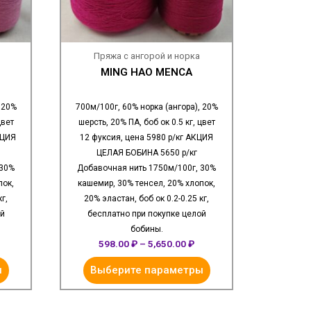
Пряжа с ангорой и норка
MING HAO MENCA
 20%
700м/100г, 60% норка (ангора), 20%
цвет
шерсть, 20% ПА, боб ок 0.5 кг, цвет
КЦИЯ
12 фуксия, цена 5980 р/кг АКЦИЯ
ЦЕЛАЯ БОБИНА 5650 р/кг
 30%
Добавочная нить 1750м/100г, 30%
пок,
кашемир, 30% тенсел, 20% хлопок,
г,
20% эластан, боб ок 0.2-0.25 кг,
ой
бесплатно при покупке целой
бобины.
598.00
₽
–
5,650.00
₽
ы
Выберите параметры