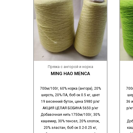
Пряжа с ангорой и норка
MING HAO MENCA
700м/100г, 60% норка (ангора), 20%
700
шерсть, 20% ПА, боб ок 0.5 кг, цвет
шер
19 весенний бутон, цена 5980 р/кг
36 
АКЦИЯ ЦЕЛАЯ БОБИНА 5650 р/кг
р/к
Добавочная нить 1750м/100г, 30%
кашемир, 30% тенсел, 20% хлопок,
Доб
20% эластан, боб ок 0.2-0.25 кг,
каш