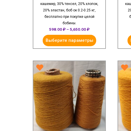
кашемир, 30% тенсел, 20% хлопок,
каш
20% эластан, боб ок 0.2-0.25 кг,
2
бесплатно при покупке целой
б
бобины.
598.00
₽
–
5,650.00
₽
Выберите параметры