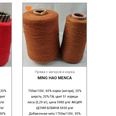
Пряжа с ангорой и норка
MING HAO MENCA
 20%
700м/100г, 60% норка (ангора), 20%
цвет
шерсть, 20% ПА, цвет 51 корица-
/кг
лиса (0,29 кг), цена 5980 р/кг АКЦИЯ
/кг
ЦЕЛАЯ БОБИНА 5650 р/кг
 30%
Добавочная нить 1750м/100г, 30%