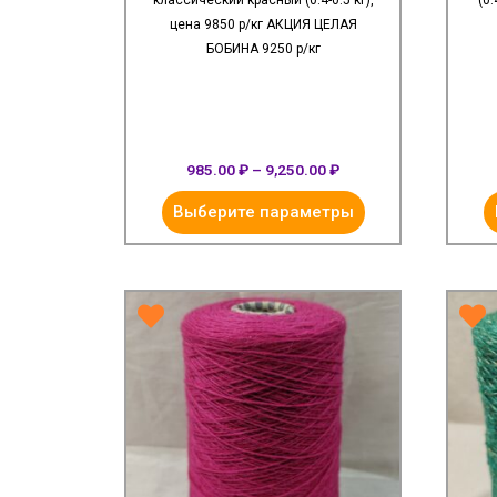
классический красный (0.4-0.5 кг),
(0.
цена 9850 р/кг АКЦИЯ ЦЕЛАЯ
БОБИНА 9250 р/кг
985.00
₽
–
9,250.00
₽
Выберите параметры