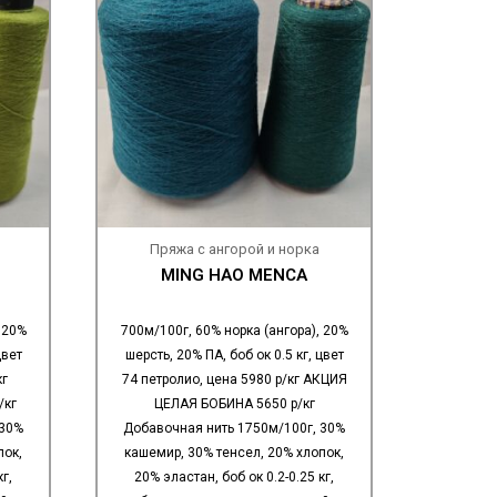
Пряжа с ангорой и норка
MING HAO MENCA
 20%
700м/100г, 60% норка (ангора), 20%
цвет
шерсть, 20% ПА, боб ок 0.5 кг, цвет
кг
74 петролио, цена 5980 р/кг АКЦИЯ
/кг
ЦЕЛАЯ БОБИНА 5650 р/кг
 30%
Добавочная нить 1750м/100г, 30%
пок,
кашемир, 30% тенсел, 20% хлопок,
г,
20% эластан, боб ок 0.2-0.25 кг,