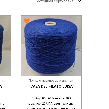
онг
Пряжа с мериносом и джилонг
A
CASA DEL FILATO LUISA
%
500м/100г, 60% ангора, 20%
ьно-
меринос, 20% ПА, цвет пурпурно-