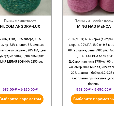
Пряжа с кашемиром
Пряжа с ангорой и норка
FILCOM ANGORA-LUX
MING HAO MENCA
270м/100г, 30% ангора, 15%
700м/100г, 60% норка (ангора),
емир, 23% хлопок, 8% вискоза,
шерсть, 20% ПА, боб ок 0.5 кг, 
узелковый люрекс, 20% ПА, цвет
08 гвоздика, цена 5980 р/кг А
умруд-меланж, цена 6850 р/кг
ЦЕЛАЯ БОБИНА 5650 р/кг
ЦИЯ ЦЕЛАЯ БОБИНА 6250 р/кг
Добавочная нить 1750м/100г,
кашемир, 30% тенсел, 20% хло
20% эластан, боб ок 0.2-0.25 к
бесплатно при покупке цел
бобины.
685.00
₽
–
6,250.00
₽
598.00
₽
–
5,650.00
₽
Выберите параметры
Выберите параметр