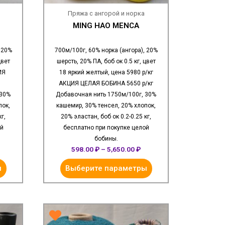
Пряжа с ангорой и норка
MING HAO MENCA
 20%
700м/100г, 60% норка (ангора), 20%
цвет
шерсть, 20% ПА, боб ок 0.5 кг, цвет
ИЯ
18 яркий желтый, цена 5980 р/кг
АКЦИЯ ЦЕЛАЯ БОБИНА 5650 р/кг
 30%
Добавочная нить 1750м/100г, 30%
пок,
кашемир, 30% тенсел, 20% хлопок,
г,
20% эластан, боб ок 0.2-0.25 кг,
ой
бесплатно при покупке целой
бобины.
598.00
₽
–
5,650.00
₽
ы
Выберите параметры