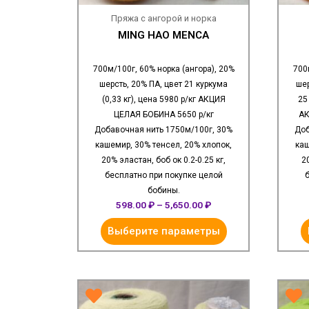
Пряжа с ангорой и норка
MING HAO MENCA
700м/100г, 60% норка (ангора), 20%
700
шерсть, 20% ПА, цвет 21 куркума
шер
(0,33 кг), цена 5980 р/кг АКЦИЯ
25
ЦЕЛАЯ БОБИНА 5650 р/кг
АК
Добавочная нить 1750м/100г, 30%
Доб
кашемир, 30% тенсел, 20% хлопок,
каш
20% эластан, боб ок 0.2-0.25 кг,
2
бесплатно при покупке целой
б
бобины.
598.00
₽
–
5,650.00
₽
Выберите параметры