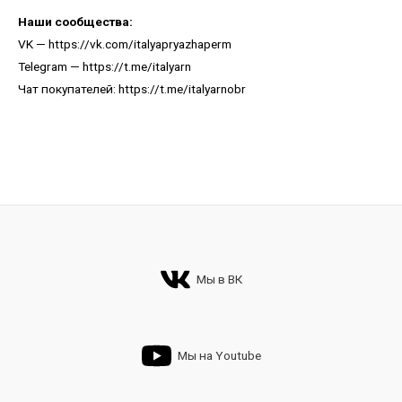
Наши сообщества:
VK —
https://vk.com/italyapryazhaperm
Telegram —
https://t.me/italyarn
Чат покупателей:
https://t.me/italyarnobr
Мы в ВК
Мы на Youtube