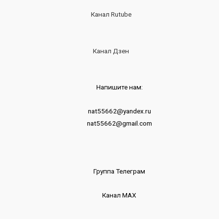
Канал Rutube
Канал Дзен
Напишите нам:
nat55662@yandex.ru
nat55662@gmail.com
Группа Телеграм
Канал МАХ