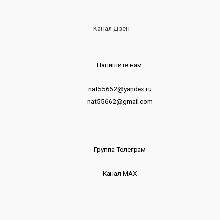
Канал Дзен
Напишите нам:
nat55662@yandex.ru
nat55662@gmail.com
Группа Телеграм
Канал МАХ