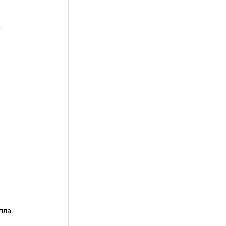
.
пла