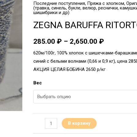
Последние поступления
,
Пряжа с хлопком
,
Ориг
(травка, синель, букле, велюр, реснички, камушк
шишибрики и др)
ZEGNA BARUFFA RITOR
285.00
₽
–
2,650.00
₽
620м/100г, 100% хлопок с шишечками-барашками
синий с белыми волнами (0,66 и 0,9 кг), цена 285
АКЦИЯ ЦЕЛАЯ БОБИНА 2650 р/кг
Вес
В корзину