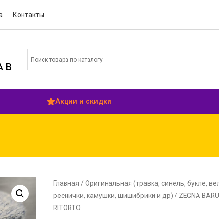
а
Контакты
 В
Акции и скидки
Главная
/
Оригинальная (травка, синель, букле, ве
реснички, камушки, шишибрики и др)
/ ZEGNA BAR
RITORTO