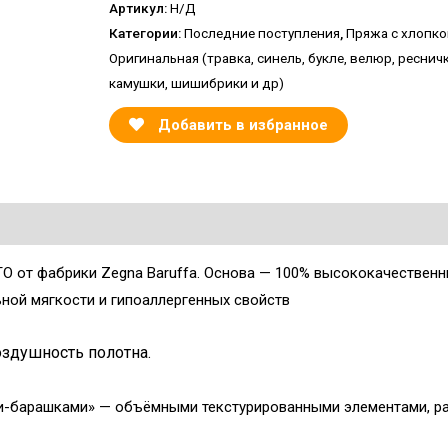
Артикул:
Н/Д
Категории:
Последние поступления
,
Пряжа с хлопк
Оригинальная (травка, синель, букле, велюр, реснич
камушки, шишибрики и др)
Добавить в избранное
O от фабрики Zegna Baruffa. Основа — 100% высококачественн
ной мягкости и гипоаллергенных свойств
оздушность полотна.
и-барашками» — объёмными текстурированными элементами, р