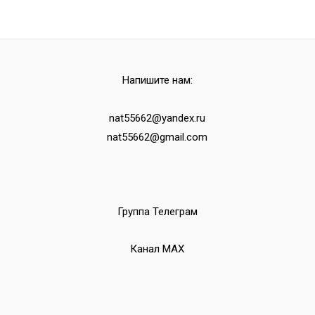
Напишите нам:
nat55662@yandex.ru
nat55662@gmail.com
Группа Телеграм
Канал МАХ