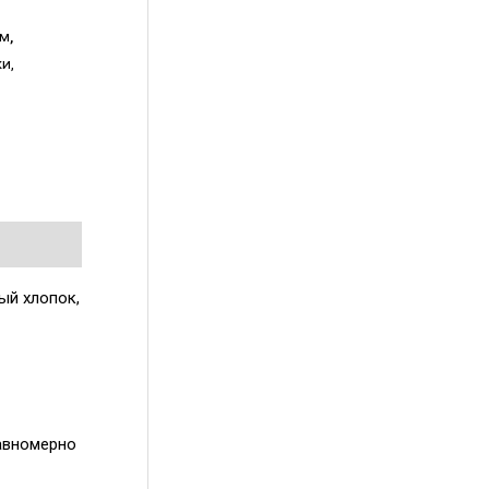
ом
,
ки,
ый хлопок,
авномерно