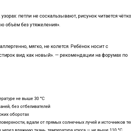
узорах: петли не соскальзывают, рисунок читается чётко
 объём без утяжеления».
ллергенно, мягко, не колется. Ребёнок носит с
стирок вид как новый». — рекомендации на форумах по
ературе не выше 30 °C
аней, без отбеливателей
соких оборотах
поверхности, вдали от прямых солнечных лучей и источников те
 через влажную ткань, температура утюга — не выше 110 °C