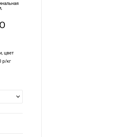
инальная
и,
TO
, цвет
0 р/кг