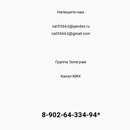
Напишите нам:
nat55662@yandex.ru
nat55662@gmail.com
Группа Телеграм
Канал МАХ
8-902-64-334-94
*