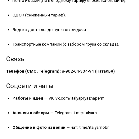
Почта России (по выгодному тарифу «Посылка-онлайн»).
СДЭК (сниженный тариф).
Яндекс-доставка до пунктов выдачи.
Транспортные компании (с забором груза со склада).
Связь
Телефон (СМС, Telegram):
8-902-64-334-94 (Наталья)
Соцсети и чаты
Работы и идеи
— VK:
vk.com/italyapryazhaperm
Анонсы и обзоры
— Telegram:
t.me/italyarn
Общение и фото изделий
— чат:
t.me/italyarnobr