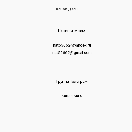
Канал Дзен
Напишите нам:
nat55662@yandex.ru
nat55662@gmail.com
Группа Телеграм
Канал МАХ