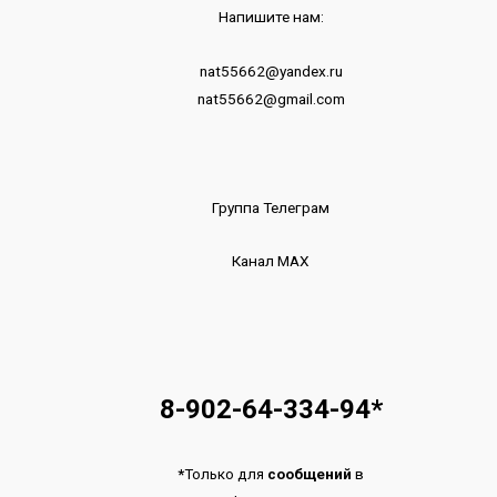
Напишите нам:
nat55662@yandex.ru
nat55662@gmail.com
Группа Телеграм
Канал МАХ
8-902-64-334-94
*
*
Только для
сообщений
в