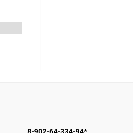
8-902-64-334-94
*