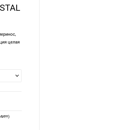
STAL
меринос,
кция целая
!!!!)