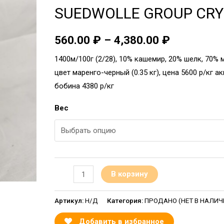
SUEDWOLLE GROUP CRY
560.00
₽
–
4,380.00
₽
1400м/100г (2/28), 10% кашемир, 20% шелк, 70% 
цвет маренго-черный (0.35 кг), цена 5600 р/кг а
бобина 4380 р/кг
Вес
В корзину
Артикул:
Н/Д
Категория:
ПРОДАНО (НЕТ В НАЛИЧИИ
Добавить в избранное