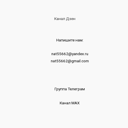
Канал Дзен
Напишите нам:
nat55662@yandex.ru
nat55662@gmail.com
Группа Телеграм
Канал МАХ