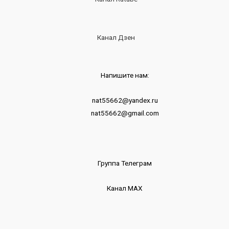
Канал Дзен
Напишите нам:
nat55662@yandex.ru
nat55662@gmail.com
Группа Телеграм
Канал МАХ