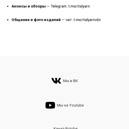
Анонсы и обзоры
— Telegram:
t.me/italyarn
Общение и фото изделий
— чат:
t.me/italyarnobr
Мы в ВК
Мы на Youtube
Канал Rutube