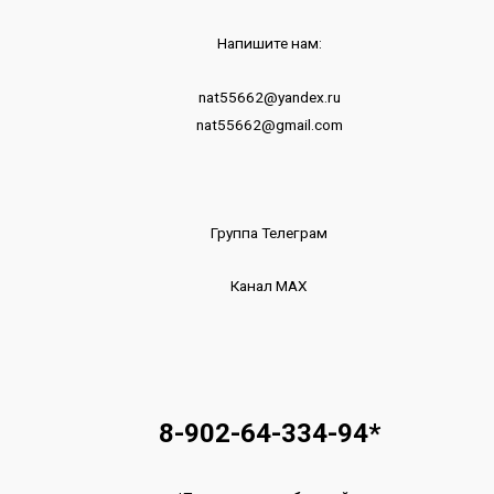
Напишите нам:
nat55662@yandex.ru
nat55662@gmail.com
Группа Телеграм
Канал МАХ
8-902-64-334-94
*