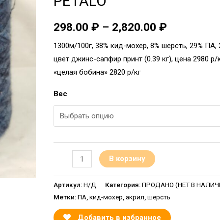
PETALO
298.00
₽
–
2,820.00
₽
1300м/100г, 38% кид-мохер, 8% шерсть, 29% ПА, 
цвет джинс-сапфир принт (0.39 кг), цена 2980 р/
«целая бобина» 2820 р/кг
Вес
В корзину
Артикул:
Н/Д
Категория:
ПРОДАНО (НЕТ В НАЛИЧИИ
Метки:
ПА
,
кид-мохер
,
акрил
,
шерсть
Добавить в избранное