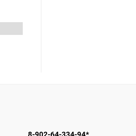
8-902-64-334-94
*