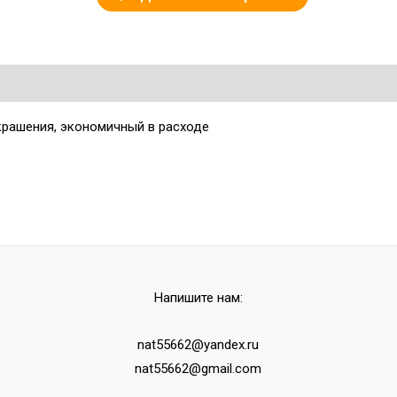
крашения, экономичный в расходе
Напишите нам:
nat55662@yandex.ru
nat55662@gmail.com