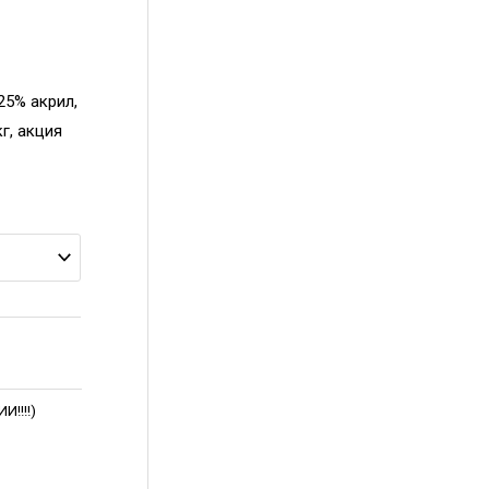
25% акрил,
кг, акция
!!!!)