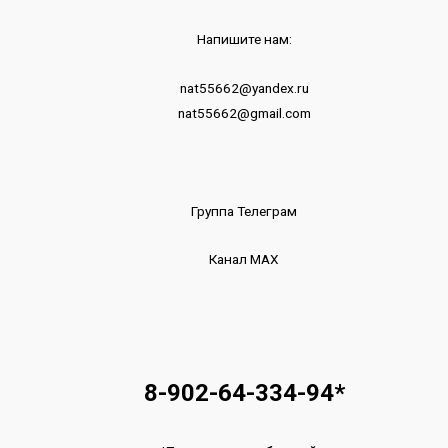
Напишите нам:
nat55662@yandex.ru
nat55662@gmail.com
Группа Телеграм
Канал МАХ
8-902-64-334-94
*