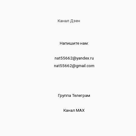
Канал Дзен
Напишите нам:
nat55662@yandex.ru
nat55662@gmail.com
Группа Телеграм
Канал МАХ