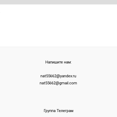
,
Напишите нам:
nat55662@yandex.ru
nat55662@gmail.com
Группа Телеграм