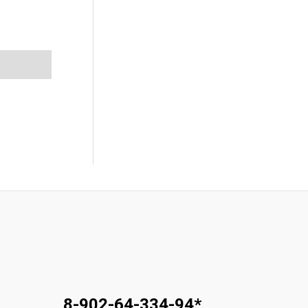
8-902-64-334-94
*