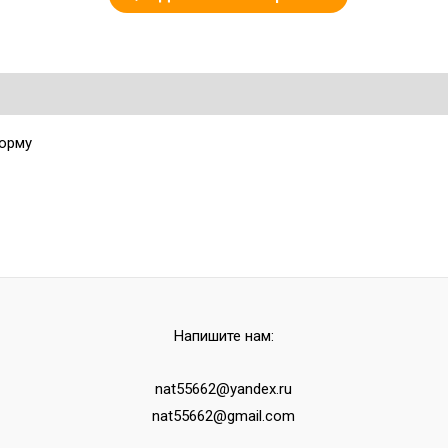
форму
Напишите нам:
nat55662@yandex.ru
nat55662@gmail.com