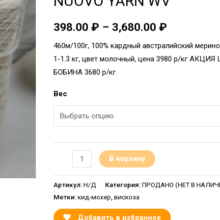
NUOVO YARN WV
398.00
₽
–
3,680.00
₽
460м/100г, 100% кардный австралийский мерин
1-1.3 кг, цвет молочный, цена 3980 р/кг АКЦИЯ
БОБИНА 3680 р/кг
Вес
В корзину
Артикул:
Н/Д
Категория:
ПРОДАНО (НЕТ В НАЛИЧИИ
Метки:
кид-мохер
,
вискоза
Добавить в избранное