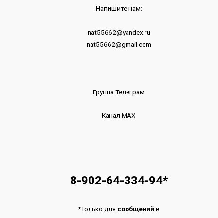
Напишите нам:
nat55662@yandex.ru
nat55662@gmail.com
Группа Телеграм
Канал МАХ
8-902-64-334-94
*
*
Только для
сообщений
в