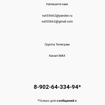
Напишите нам:
nat55662@yandex.ru
nat55662@gmail.com
Группа Телеграм
Канал МАХ
8-902-64-334-94
*
*
Только для
сообщений
в