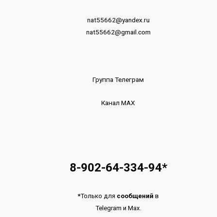
nat55662@yandex.ru
nat55662@gmail.com
Группа Телеграм
Канал МАХ
8-902-64-334-94
*
*
Только для
сообщений
в
Telegram
и
Max.