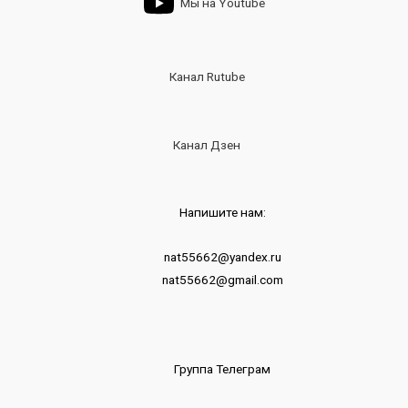
Мы на Youtube
Канал Rutube
Канал Дзен
Напишите нам:
nat55662@yandex.ru
nat55662@gmail.com
Группа Телеграм