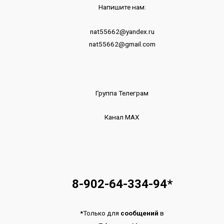
Напишите нам:
nat55662@yandex.ru
nat55662@gmail.com
Группа Телеграм
Канал МАХ
8-902-64-334-94
*
*
Только для
сообщений
в