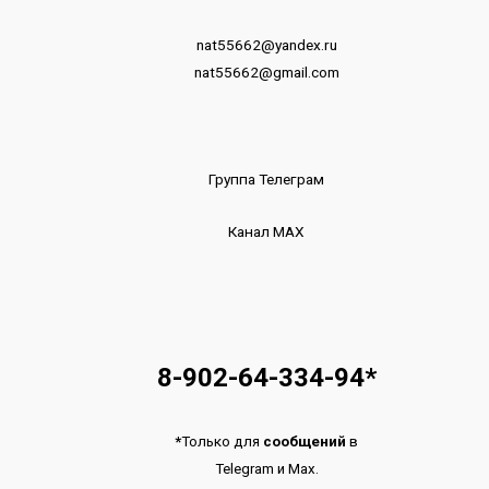
nat55662@yandex.ru
nat55662@gmail.com
Группа Телеграм
Канал МАХ
8-902-64-334-94
*
*
Только для
сообщений
в
Telegram
и
Max.