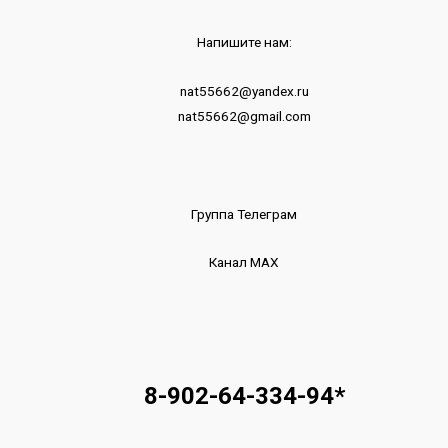
Напишите нам:
nat55662@yandex.ru
nat55662@gmail.com
Группа Телеграм
Канал МАХ
8-902-64-334-94
*