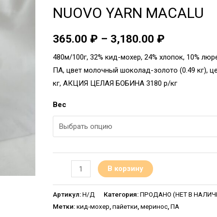
NUOVO YARN MACALU
365.00
₽
–
3,180.00
₽
480м/100г, 32% кид-мохер, 24% хлопок, 10% люр
ПА, цвет молочный шоколад-золото (0.49 кг), це
кг, АКЦИЯ ЦЕЛАЯ БОБИНА 3180 р/кг
Вес
В корзину
Артикул:
Н/Д
Категория:
ПРОДАНО (НЕТ В НАЛИЧИИ
Метки:
кид-мохер
,
пайетки
,
меринос
,
ПА