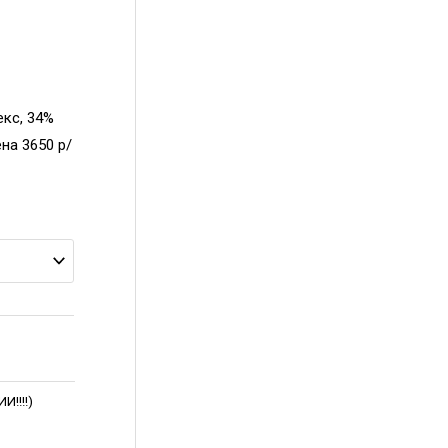
екс, 34%
на 3650 р/
!!!!)