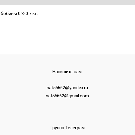
обины 0.3-0.7 кг,
Напишите нам:
nat55662@yandex.ru
nat55662@gmail.com
Группа Телеграм