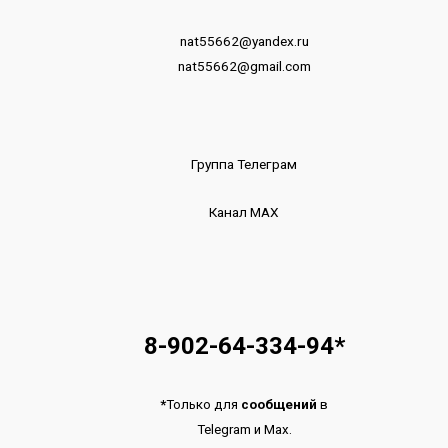
nat55662@yandex.ru
nat55662@gmail.com
Группа Телеграм
Канал МАХ
8-902-64-334-94
*
*
Только для
сообщений
в
Telegram
и
Max.