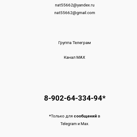
nat55662@yandex.ru
nat55662@gmail.com
Группа Телеграм
Канал МАХ
8-902-64-334-94
*
*
Только для
сообщений
в
Telegram
и
Max.