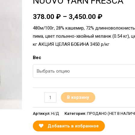
NUOVO YARN FRESCA
378.00
₽
–
3,450.00
₽
480м/100г, 28% кашемир, 72% длинноволокнист
пима, цвет полынно-хвойный меланж (0.54 кг), ц
кг АКЦИЯ ЦЕЛАЯ БОБИНА 3450 р/кг
Вес
В корзину
Артикул:
Н/Д
Категория:
ПРОДАНО (НЕТ В НАЛИЧИИ
Добавить в избранное