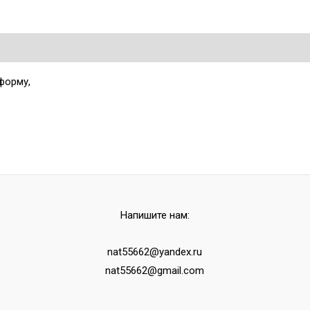
форму,
Напишите нам:
nat55662@yandex.ru
nat55662@gmail.com