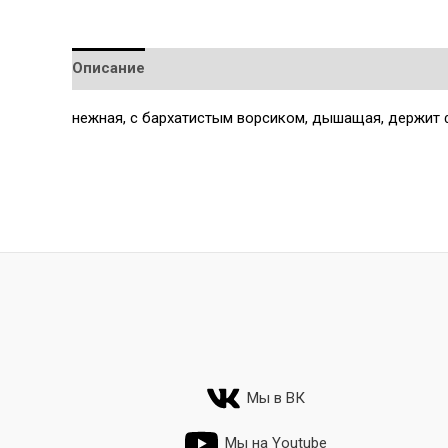
Описание
Детали
нежная, с бархатистым ворсиком, дышащая, держит 
Мы в ВК
Мы на Youtube