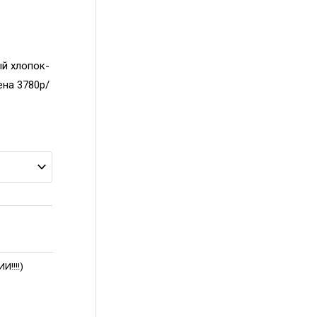
ый хлопок-
ена 3780р/
!!!!)