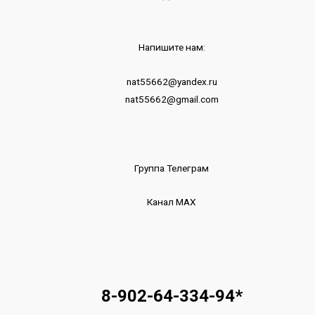
Напишите нам:
nat55662@yandex.ru
nat55662@gmail.com
Группа Телеграм
Канал МАХ
8-902-64-334-94
*