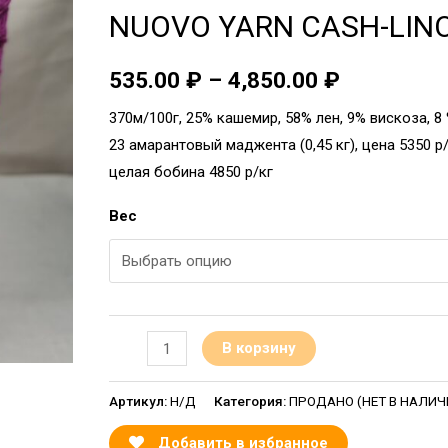
NUOVO YARN CASH-LIN
535.00
₽
–
4,850.00
₽
370м/100г, 25% кашемир, 58% лен, 9% вискоза, 8
23 амарантовый маджента (0,45 кг), цена 5350 
целая бобина 4850 р/кг
Вес
В корзину
Артикул:
Н/Д
Категория:
ПРОДАНО (НЕТ В НАЛИЧИИ
Добавить в избранное