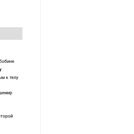
 бобине
у
м к телу.
ашемир
второй