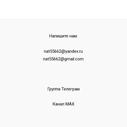
Напишите нам:
nat55662@yandex.ru
nat55662@gmail.com
Группа Телеграм
Канал МАХ