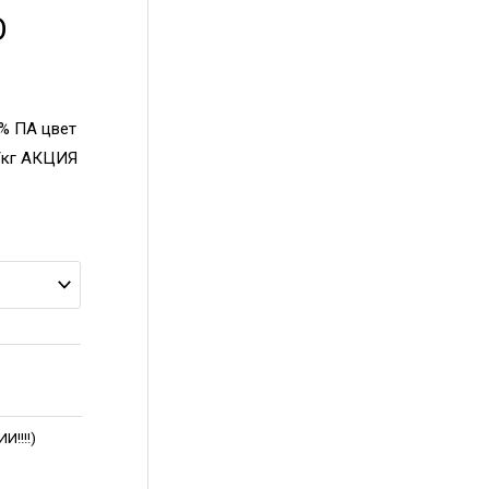
O
 % ПА цвет
р/кг АКЦИЯ
!!!!)