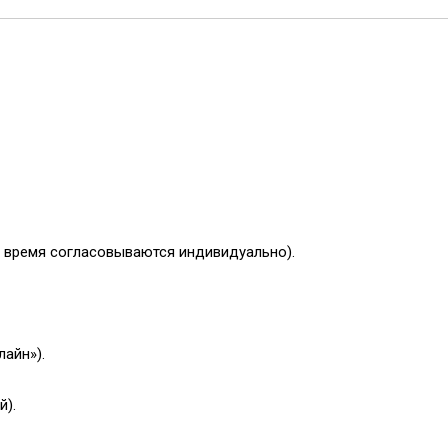
и время согласовываются индивидуально).
айн»).
й).