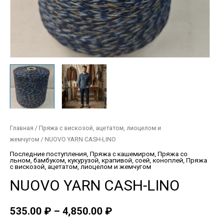
Главная
/
Пряжа с вискозой, ацетатом, лиоцелом и
жемчугом
/ NUOVO YARN CASH-LINO
Последние поступления
,
Пряжа с кашемиром
,
Пряжа со
льном, бамбуком, кукурузой, крапивой, соей, коноплей
,
Пряжа
с вискозой, ацетатом, лиоцелом и жемчугом
NUOVO YARN CASH-LINO
535.00
₽
–
4,850.00
₽