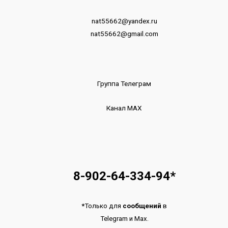
nat55662@yandex.ru
nat55662@gmail.com
Группа Телеграм
Канал МАХ
8-902-64-334-94
*
*
Только для
сообщений
в
Telegram
и
Max.