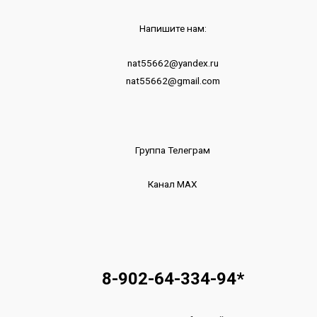
Напишите нам:
nat55662@yandex.ru
nat55662@gmail.com
Группа Телеграм
Канал МАХ
8-902-64-334-94
*