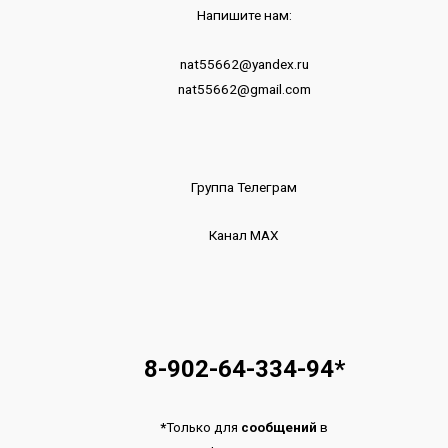
Напишите нам:
nat55662@yandex.ru
nat55662@gmail.com
Группа Телеграм
Канал МАХ
8-902-64-334-94
*
*
Только для
сообщений
в