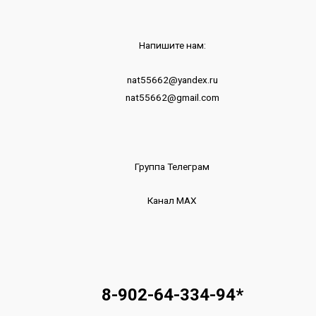
Напишите нам:
nat55662@yandex.ru
nat55662@gmail.com
Группа Телеграм
Канал МАХ
8-902-64-334-94
*