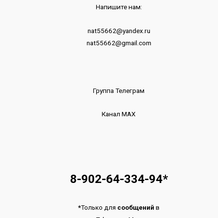
Напишите нам:
nat55662@yandex.ru
nat55662@gmail.com
Группа Телеграм
Канал МАХ
8-902-64-334-94
*
*
Только для
сообщений
в