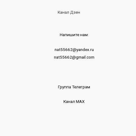
Канал Дзен
Напишите нам:
nat55662@yandex.ru
nat55662@gmail.com
Группа Телеграм
Канал МАХ