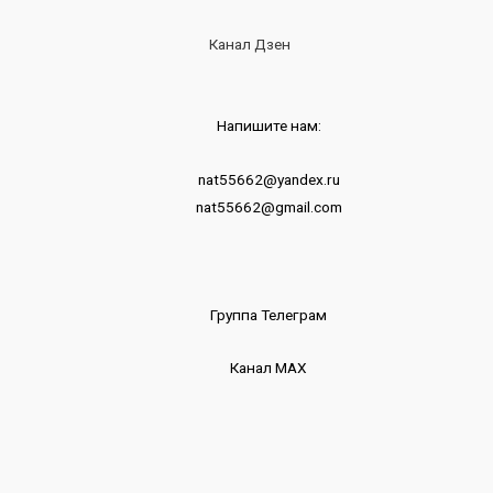
Канал Дзен
Напишите нам:
nat55662@yandex.ru
nat55662@gmail.com
Группа Телеграм
Канал МАХ