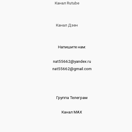
Канал Rutube
Канал Дзен
Напишите нам:
nat55662@yandex.ru
nat55662@gmail.com
Группа Телеграм
Канал МАХ