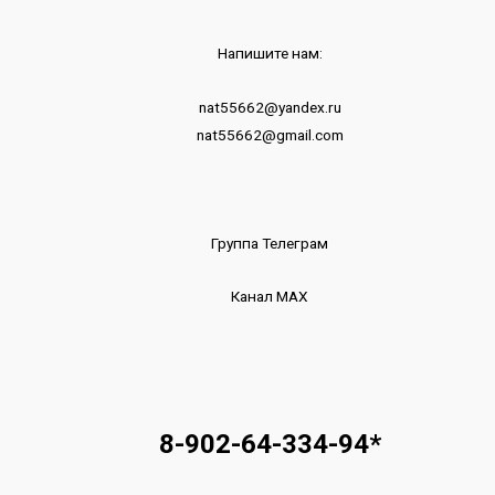
Напишите нам:
nat55662@yandex.ru
nat55662@gmail.com
Группа Телеграм
Канал МАХ
8-902-64-334-94
*