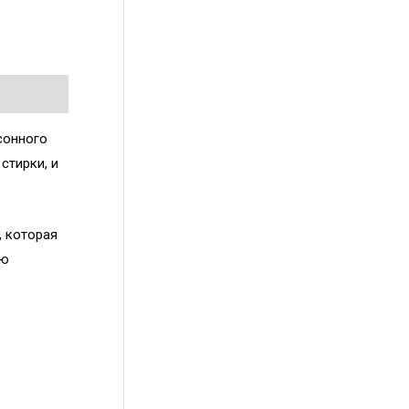
сонного
стирки, и
, которая
ию