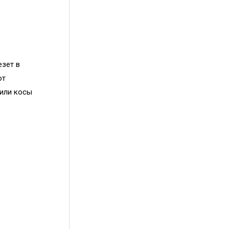
езет в
от
 или косы