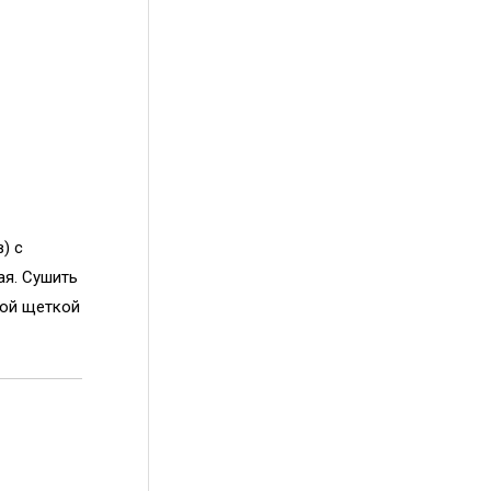
) с
ая. Сушить
кой щеткой