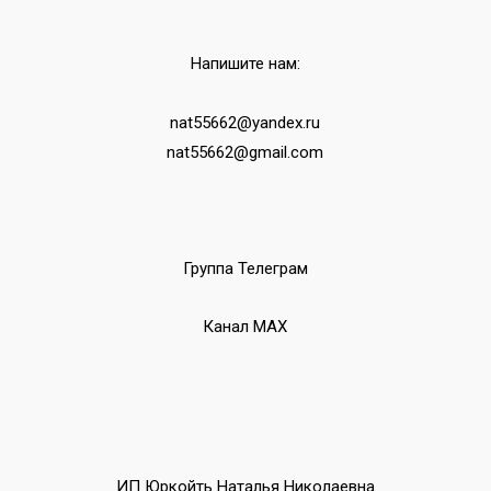
Напишите нам:
nat55662@yandex.ru
nat55662@gmail.com
Группа Телеграм
Канал МАХ
ИП Юркойть Наталья Николаевна